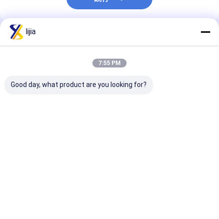
lijia
推薦されたプロダクト
7:55 PM
Good day, what product are you looking for?
溶解性 水溶性 食品酸性
水 7.5～9.0 酸度調整
ホワイトクリス
剤 アルミニウム 酸性調
剤 乳酸 分子式
品産業および加
節器 ≤0.2
C6H8O7
めの粉末酸性調
Ph 3.5-4.5 1
2mg/kg マック
ベストプライス
ベストプライス
ベストプラ
Desktop Site
ホーム
企業情報
お問い合わせ
Privacy Policy
地図