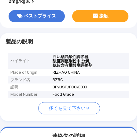
2mg/kg以下
ベストプライス
接触
製品の説明
,
白い結晶酸性調節器
ハイライト
,
酸度調整剤粉末 分解
低鉛含有量酸度調整剤
Place of Origin
RIZHAO CHINA
ブランド名
RZBC
証明
BP/USP/FCC/E330
Model Number
Food Grade
多くを見て下さい
連絡先の詳細