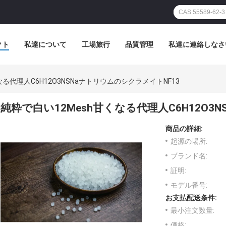
クト
私達について
工場旅行
品質管理
私達に連絡しなさ
なる代理人C6H12O3NSNaナトリウムのシクラメイトNF13
純粋で白い12Mesh甘くなる代理人C6H12O3
商品の詳細:
起源の場所:
ブランド名:
証明:
モデル番号:
お支払配送条件:
最小注文数量:
価格: