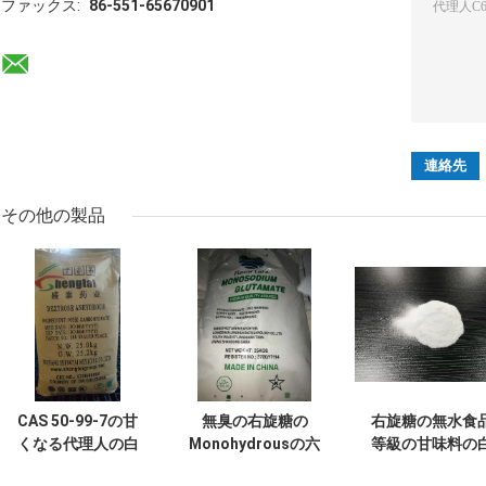
ファックス:
86-551-65670901
その他の製品
CAS 50-99-7の甘
無臭の右旋糖の
右旋糖の無水食
くなる代理人の白
Monohydrousの六
等級の甘味料の
い右旋糖の無水粉
角形の水晶酸味の
い水晶は99%の