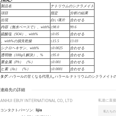
製品名
ナトリウムのシクラメイト
項目
指定
分析の結果
出現
白い薄片
合わせる
内容（無水ベースで）、with%
≥98.0
99.6
硫酸塩（SO4）、with%
≤0.05
合わせる
、with%の損失乾燥
≤15.5
13.03
シクロヘキサン、with%
≤0.0025
合わせる
透明物（100g/L解決）、%
≥95.0
合わせる
重金属（Pb） （%）
≤0.001
合わせる
ヒ素（As） （%）
≤0.0001
合わせる
,
タグ:
ハラールの甘くなる代理人
ハラール ナトリウムのシクラメイト
連絡先の詳細
ANHUI EBUY INTERNATIONAL CO., LTD
私達に直
コンタクトパーソン:
lijia