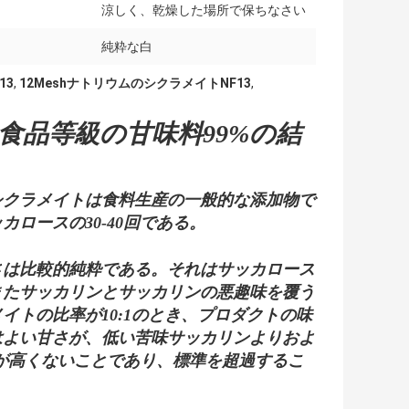
涼しく、乾燥した場所で保ちなさい
純粋な白
13
,
12MeshナトリウムのシクラメイトNF13
,
食品等級の甘味料99%の結
シクラメイトは食料生産の一般的な添加物で
ロースの30-40回である。
さは比較的純粋である。それはサッカロース
またサッカリンとサッカリンの悪趣味を覆う
トの比率が10:1のとき、プロダクトの味
はよい甘さが、低い苦味サッカリンよりおよ
が高くないことであり、標準を超過するこ