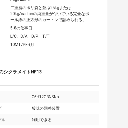
:
二重層のポリ袋と並ぶ25kgまたは
20kg/cartonの純重量が付いている完全なボ
ール紙の正方形のカートンで詰められる。
5-8の仕事日
L/C、D/A、D/P、T/T
10MT/PER月
ムのシクラメイトNF13
C6H12O3NSNa
:
酸味の調整装置
ル:
利用できる