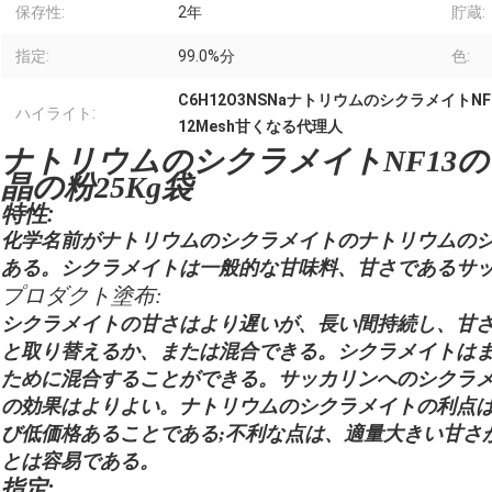
保存性:
2年
貯蔵:
指定:
99.0%分
色:
C6H12O3NSNaナトリウムのシクラメイトNF
ハイライト:
12Mesh甘くなる代理人
ナトリウムのシクラメイトNF13の
晶の粉25Kg袋
特性:
化学名前がナトリウムのシクラメイトのナトリウムの
ある。シクラメイトは一般的な甘味料、甘さであるサッカ
プロダクト塗布:
シクラメイトの甘さはより遅いが、長い間持続し、甘
と取り替えるか、または混合できる。シクラメイトは
ために混合することができる。サッカリンへのシクラメイ
の効果はよりよい。ナトリウムのシクラメイトの利点
び低価格あることである;不利な点は、適量大きい甘さ
とは容易である。
指定: