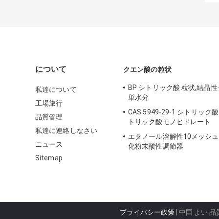
について
クエン酸の粒状
BP シトリック酸 粒状,結晶
私達について
単水分
工場旅行
CAS 5949-29-1 シトリック
品質管理
トリック酸モノヒドレート
私達に連絡しなさい
エタノール溶解性10メッシュ
ニュース
化粉末酸性調節器
Sitemap
プライバシー政策
| 中国 よい 