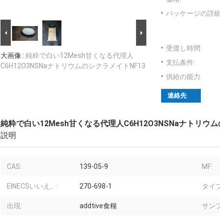
パッケージの詳細
受渡し時間:
大画像 :
純粋で白い12Mesh甘くなる代理人
支払条件:
C6H12O3NSNaナトリウムのシクラメイトNF13
供給の能力:
連絡先
純粋で白い12Mesh甘くなる代理人C6H12O3NSNaナトリウ
説明
CAS:
139-05-9
MF:
EINECSいいえ。:
270-698-1
タイプ
出現:
addtive食糧
サンプ