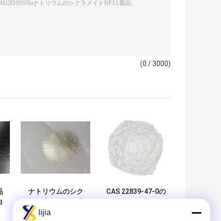
(
0
/ 3000)
品
ナトリウムのシク
CAS 22839-47-0の
白
ラメイトNF13の食
アスパルテームの
lijia
粉
品等級の甘味料
食品添加物、