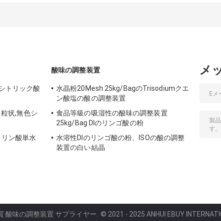
調整装置
25Kg袋を粉にす
メ
酸味の調整装置
性シトリック酸
水晶粉20Mesh 25kg/BagのTrisodiumクエ
ン酸塩の酸の調整装置
酸 粒状,無色シ
食品等級の吸湿性の酸味の調整装置
25kg/Bag Dlのリンゴ酸の粉
 リン酸単水
水溶性Dlのリンゴ酸の粉、ISOの酸の調整
装置の白い結晶
品質 酸味の調整装置 サプライヤー.
© 2021 - 2025 ANHUI EBUY INTERNATION