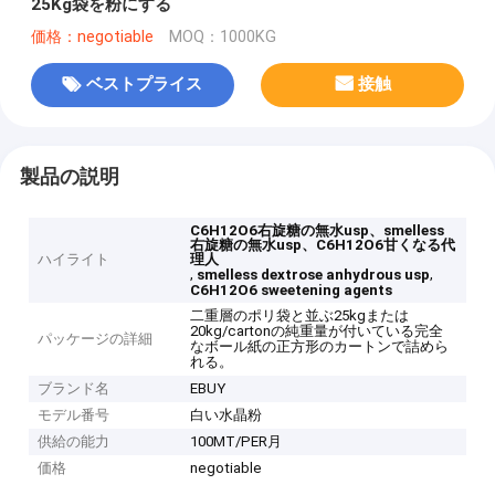
25Kg袋を粉にする
価格：negotiable
MOQ：1000KG
ベストプライス
接触
製品の説明
C6H12O6右旋糖の無水usp、smelless
右旋糖の無水usp、C6H12O6甘くなる代
ハイライト
理人
,
,
smelless dextrose anhydrous usp
C6H12O6 sweetening agents
二重層のポリ袋と並ぶ25kgまたは
20kg/cartonの純重量が付いている完全
パッケージの詳細
なボール紙の正方形のカートンで詰めら
れる。
ブランド名
EBUY
モデル番号
白い水晶粉
供給の能力
100MT/PER月
価格
negotiable