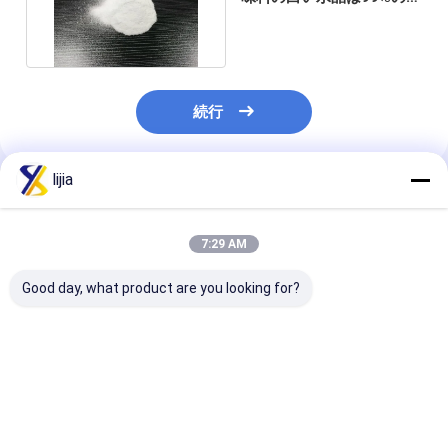
25Kg袋を粉にする
続行
lijia
推薦されたプロダクト
7:29 AM
Good day, what product are you looking for?
白い水晶の甘くなる代
白い水晶のサッカリン
食品添加物ナト
理人のサッカリン ナト
ナトリウムの甘くなる
のサッカリンは4
リウム40-80の網
代理人25Kg袋5-8の網
網25Kgのドラ
する