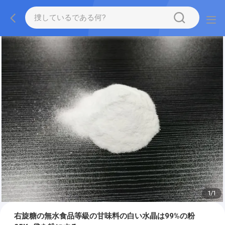
1
/
1
右旋糖の無水食品等級の甘味料の白い水晶は99%の粉