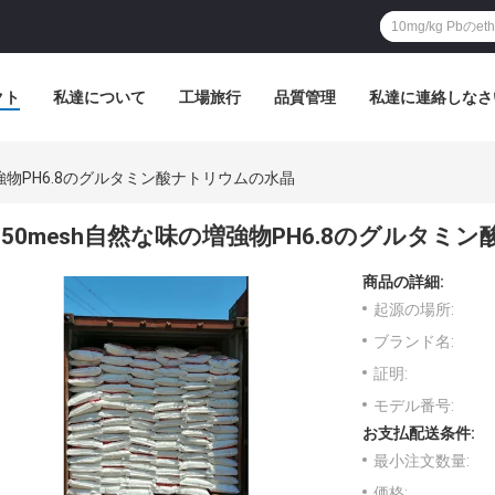
クト
私達について
工場旅行
品質管理
私達に連絡しなさ
増強物PH6.8のグルタミン酸ナトリウムの水晶
50mesh自然な味の増強物PH6.8のグルタミ
商品の詳細:
起源の場所:
ブランド名:
証明:
モデル番号:
お支払配送条件:
最小注文数量:
価格: