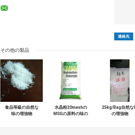
その他の製品
食品等級の自然な
水晶粉20meshの
25kg/Bag自然な
味の増強物
MSGの原料の味の
の増強物
30meshのMsgの
増強物HACCP
Monosodium L
グルタミン酸ナト
ルタミン酸塩ISO
リウム
承認した