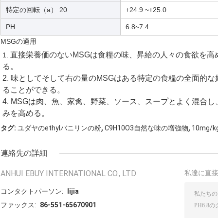
特定の回転（a） 20
+24.9 ~+25.0
PH
6.8~7.4
MSGの適用
直接栄養価のないMSGは食糧の味、昇給の人々の食欲を高
1. 
る。
2. 味としてそして右の量のMSGはある特定の食糧の全面的
ることができる。
4. MSGは肉、魚、家禽、野菜、ソース、スープとよく混合
みを高める。
,
,
タグ:
ユダヤのethylバニリンの粉
C9H10O3自然な味の増強物
10mg/
連絡先の詳細
ANHUI EBUY INTERNATIONAL CO., LTD
私達に直
コンタクトパーソン:
lijia
ファックス:
86-551-65670901