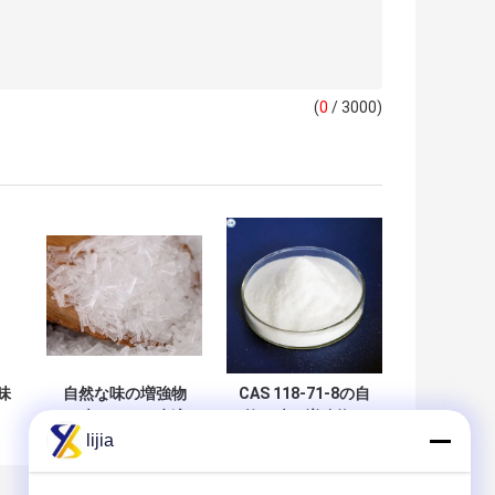
(
0
/ 3000)
味
自然な味の増強物
CAS 118-71-8の自
に味をつける水溶
然な味の増強物の
lijia
グ
性60mesh MSGの
食糧の白い粉エチ
は
食糧
ルMaltol