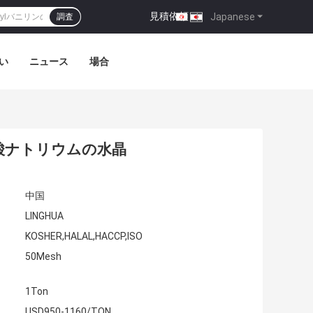
見積依頼
|
Japanese
調査
い
ニュース
場合
ン酸ナトリウムの水晶
中国
LINGHUA
KOSHER,HALAL,HACCP,ISO
50Mesh
1Ton
USD950-1160/TON