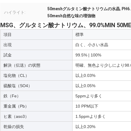
50meshグルタミン酸ナトリウムの水晶
,
PH
ハイライト:
50mesh自然な味の増強物
MSG、グルタミン酸ナトリウム、99.0%MIN 50
項目
標準
出現
白く、小さい水晶
試金
99.5% | 100%
解決（伝送）の状態
明確、無色より少しにより98.
塩化物（CL）
以上0.03%
硫酸塩（SO4）
以上0.05%
鉄（Fe）
5ppmより多く
重金属（Pb）
10 PPM以下
ヒ素（aso3）
1.5ppmより多く
乾燥の損失
以上0.20%