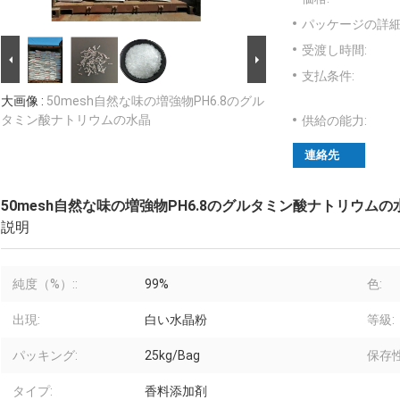
パッケージの詳細
受渡し時間:
支払条件:
大画像 :
50mesh自然な味の増強物PH6.8のグル
タミン酸ナトリウムの水晶
供給の能力:
連絡先
50mesh自然な味の増強物PH6.8のグルタミン酸ナトリウムの
説明
純度（%）::
99%
色:
出現:
白い水晶粉
等級:
パッキング:
25kg/Bag
保存性
タイプ:
香料添加剤