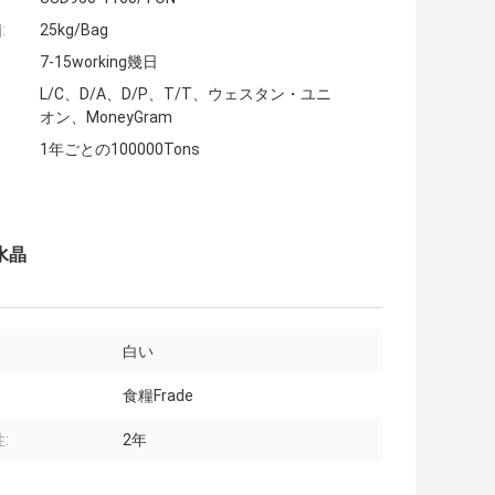
:
25kg/Bag
7-15working幾日
L/C、D/A、D/P、T/T、ウェスタン・ユニ
オン、MoneyGram
1年ごとの100000Tons
水晶
白い
食糧Frade
:
2年