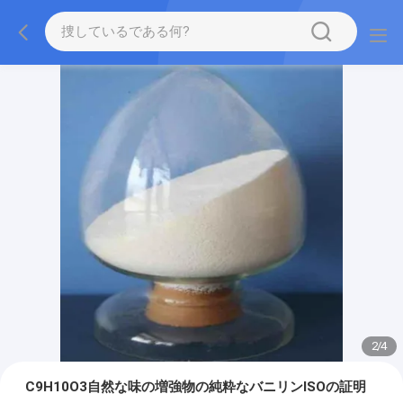
2
/
4
C9H10O3自然な味の増強物の純粋なバニリンISOの証明