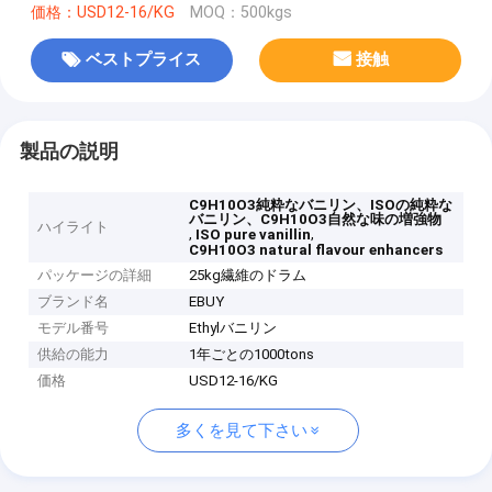
価格：USD12-16/KG
MOQ：500kgs
ベストプライス
接触
製品の説明
C9H10O3純粋なバニリン、ISOの純粋な
バニリン、C9H10O3自然な味の増強物
ハイライト
,
,
ISO pure vanillin
C9H10­O3 natural flavour enhancers
パッケージの詳細
25kg繊維のドラム
ブランド名
EBUY
モデル番号
Ethylバニリン
供給の能力
1年ごとの1000tons
価格
USD12-16/KG
多くを見て下さい