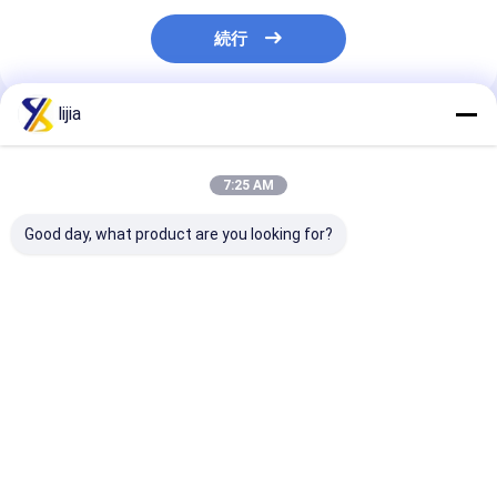
続行
lijia
推薦されたプロダクト
7:25 AM
Good day, what product are you looking for?
30 / 40/60/80/100つ
グルタミン酸ナトリウ
食糧10kg/Cart
の網のMSGのグルタミ
ム99%純度（MSG）
CAS 4691-65
ン酸塩の白い水晶自然
E621 CASいいえ:142-
Disodium 5
な好みの増強物
47-2、自然な味の増強
Ribonucleotid
物、多数の網サイズ味
ベストプライス
ベストプライス
ベストプラ
をつける