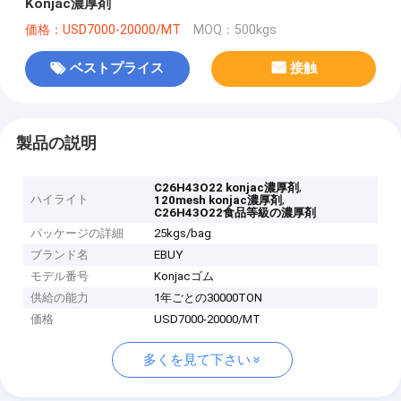
Konjac濃厚剤
価格：USD7000-20000/MT
MOQ：500kgs
ベストプライス
接触
製品の説明
,
C26H43O22 konjac濃厚剤
ハイライト
,
120mesh konjac濃厚剤
C26H43O22食品等級の濃厚剤
パッケージの詳細
25kgs/bag
ブランド名
EBUY
モデル番号
Konjacゴム
供給の能力
1年ごとの30000TON
価格
USD7000-20000/MT
多くを見て下さい