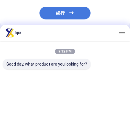
続行
lijia
推薦されたプロダクト
9:12 PM
Good day, what product are you looking for?
200000cps承認される
承認される白いHPMC
9004-65-3
白いHPMCの粉の食品
の粉の食品等級の濃厚
代理店のユダヤ
等級の濃厚剤のユダヤ
剤のユダヤ
する白い粉HPM
ベストプライス
ベストプライス
ベストプラ