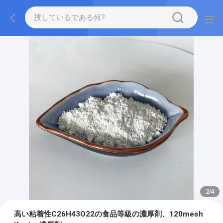
2
/
4
高い粘着性C26H43O22の食品等級の濃厚剤、120mesh