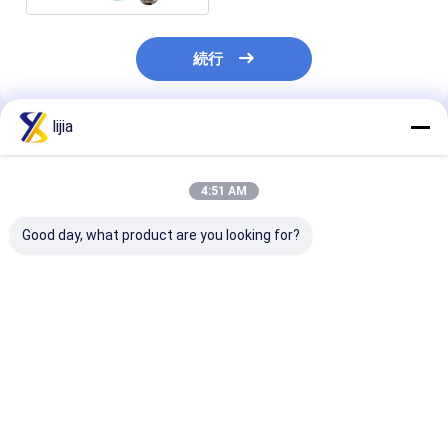
続行
lijia
推薦されたプロダクト
4:51 AM
Good day, what product are you looking for?
Fat None Amino Acid
pH 4.0-6.0 Water-
Highly Effecti
Powder for Improved
Soluble Powder in
Amino Acid P
Digestion and
White To Light
for Yeast 25C
Absorption 24
Yellow The Perfect
Max White To 
Months Shelf Life
Blend for Your
Yellow Powder
ベストプライス
ベストプライス
ベストプラ
Product
Life 24 Month