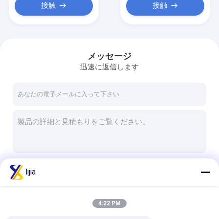
接触
接触
メッセージ
迅速に返信します
続行
lijia
4:22 PM
私たちのカテゴリー