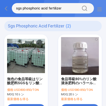
Sgs Phosphoric Acid Fertilizer
(2)
無色の食品等級はリン
食品等級80%のリン酸
酸肥料SGSをリン酸で
液体肥料のハラールの
処理する
証明
価格:
USD800-850/TON
価格:
USD580-850/TON
MOQ:
10トン
MOQ:
20トン
最新価格を得る
最新価格を得る